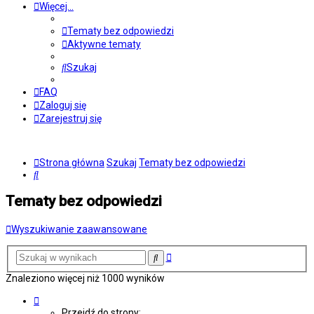
Więcej…
Tematy bez odpowiedzi
Aktywne tematy
Szukaj
FAQ
Zaloguj się
Zarejestruj się
Strona główna
Szukaj
Tematy bez odpowiedzi
Szukaj
Tematy bez odpowiedzi
Wyszukiwanie zaawansowane
Wyszukiwanie
Szukaj
zaawansowane
Znaleziono więcej niż 1000 wyników
Strona
1
Przejdź do strony: