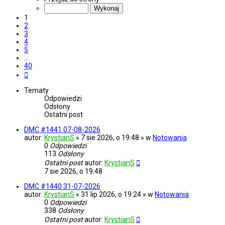
z
40
1
2
3
4
5
…
40
Następna
Tematy
Odpowiedzi
Odsłony
Ostatni post
DMC #1441 07-08-2026
autor:
KrystianS
» 7 sie 2026, o 19:48 » w
Notowania
0
Odpowiedzi
113
Odsłony
Ostatni post
autor:
KrystianS
7 sie 2026, o 19:48
DMC #1440 31-07-2026
autor:
KrystianS
» 31 lip 2026, o 19:24 » w
Notowania
0
Odpowiedzi
338
Odsłony
Ostatni post
autor:
KrystianS