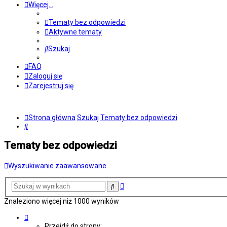
Więcej…
Tematy bez odpowiedzi
Aktywne tematy
Szukaj
FAQ
Zaloguj się
Zarejestruj się
Strona główna
Szukaj
Tematy bez odpowiedzi
Szukaj
Tematy bez odpowiedzi
Wyszukiwanie zaawansowane
Wyszukiwanie
Szukaj
zaawansowane
Znaleziono więcej niż 1000 wyników
Strona
1
Przejdź do strony: