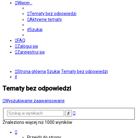
Więcej…
Tematy bez odpowiedzi
Aktywne tematy
Szukaj
FAQ
Zaloguj się
Zarejestruj się
Strona główna
Szukaj
Tematy bez odpowiedzi
Szukaj
Tematy bez odpowiedzi
Wyszukiwanie zaawansowane
Wyszukiwanie
Szukaj
zaawansowane
Znaleziono więcej niż 1000 wyników
Strona
1
Przejdź do strony: