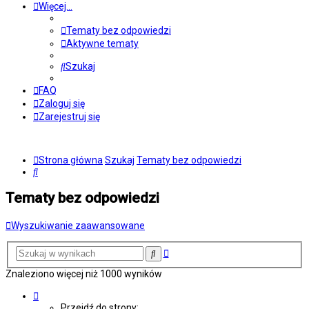
Więcej…
Tematy bez odpowiedzi
Aktywne tematy
Szukaj
FAQ
Zaloguj się
Zarejestruj się
Strona główna
Szukaj
Tematy bez odpowiedzi
Szukaj
Tematy bez odpowiedzi
Wyszukiwanie zaawansowane
Wyszukiwanie
Szukaj
zaawansowane
Znaleziono więcej niż 1000 wyników
Strona
1
Przejdź do strony: