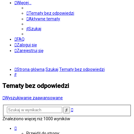
Więcej…
Tematy bez odpowiedzi
Aktywne tematy
Szukaj
FAQ
Zaloguj się
Zarejestruj się
Strona główna
Szukaj
Tematy bez odpowiedzi
Szukaj
Tematy bez odpowiedzi
Wyszukiwanie zaawansowane
Wyszukiwanie
Szukaj
zaawansowane
Znaleziono więcej niż 1000 wyników
Strona
1
Przejdź do strony: