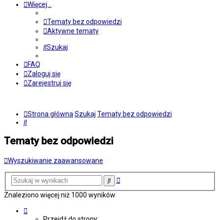
Więcej…
Tematy bez odpowiedzi
Aktywne tematy
Szukaj
FAQ
Zaloguj się
Zarejestruj się
Strona główna
Szukaj
Tematy bez odpowiedzi
Szukaj
Tematy bez odpowiedzi
Wyszukiwanie zaawansowane
Wyszukiwanie
Szukaj
zaawansowane
Znaleziono więcej niż 1000 wyników
Strona
1
Przejdź do strony: