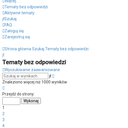
Więcej…
Tematy bez odpowiedzi
Aktywne tematy
Szukaj
FAQ
Zaloguj się
Zarejestruj się
Strona główna
Szukaj
Tematy bez odpowiedzi
Szukaj
Tematy bez odpowiedzi
Wyszukiwanie zaawansowane
Wyszukiwanie
Szukaj
zaawansowane
Znaleziono więcej niż 1000 wyników
Strona
1
Przejdź do strony:
z
40
1
2
3
4