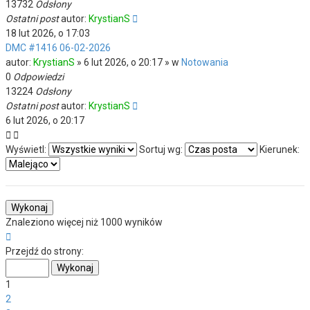
13732
Odsłony
Ostatni post
autor:
KrystianS
18 lut 2026, o 17:03
DMC #1416 06-02-2026
autor:
KrystianS
» 6 lut 2026, o 20:17 » w
Notowania
0
Odpowiedzi
13224
Odsłony
Ostatni post
autor:
KrystianS
6 lut 2026, o 20:17
Wyświetl:
Sortuj wg:
Kierunek:
Znaleziono więcej niż 1000 wyników
Strona
1
Przejdź do strony:
z
40
1
2