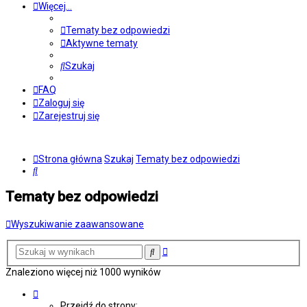
Więcej…
Tematy bez odpowiedzi
Aktywne tematy
Szukaj
FAQ
Zaloguj się
Zarejestruj się
Strona główna
Szukaj
Tematy bez odpowiedzi
Szukaj
Tematy bez odpowiedzi
Wyszukiwanie zaawansowane
Wyszukiwanie
Szukaj
zaawansowane
Znaleziono więcej niż 1000 wyników
Strona
1
Przejdź do strony: