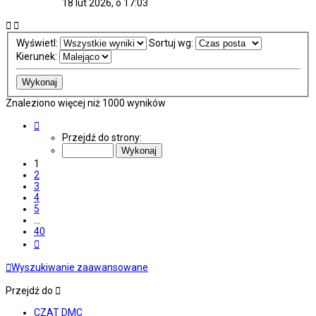
18 lut 2026, o 17:03
Wyświetl:
Sortuj wg:
Kierunek:
Znaleziono więcej niż 1000 wyników
Strona
1
Przejdź do strony:
z
40
1
2
3
4
5
…
40
Następna
Wyszukiwanie zaawansowane
Przejdź do
CZAT DMC