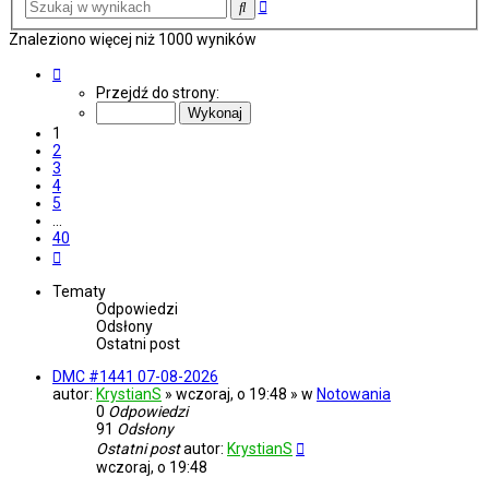
Wyszukiwanie
Szukaj
zaawansowane
Znaleziono więcej niż 1000 wyników
Strona
1
Przejdź do strony:
z
40
1
2
3
4
5
…
40
Następna
Tematy
Odpowiedzi
Odsłony
Ostatni post
DMC #1441 07-08-2026
autor:
KrystianS
» wczoraj, o 19:48 » w
Notowania
0
Odpowiedzi
91
Odsłony
Ostatni post
autor:
KrystianS
wczoraj, o 19:48