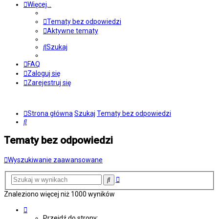
Więcej…
Tematy bez odpowiedzi
Aktywne tematy
Szukaj
FAQ
Zaloguj się
Zarejestruj się
Strona główna
Szukaj
Tematy bez odpowiedzi
Szukaj
Tematy bez odpowiedzi
Wyszukiwanie zaawansowane
Wyszukiwanie
Szukaj
zaawansowane
Znaleziono więcej niż 1000 wyników
Strona
1
Przejdź do strony: