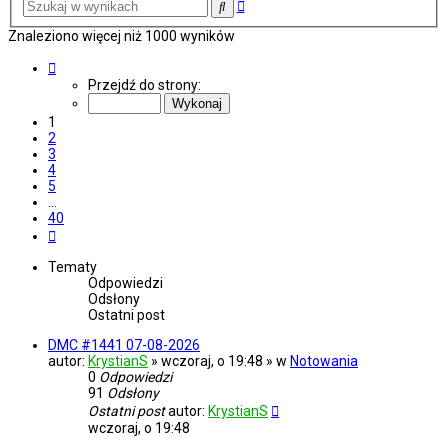
Wyszukiwanie
Szukaj
zaawansowane
Znaleziono więcej niż 1000 wyników
Strona
1
Przejdź do strony:
z
40
1
2
3
4
5
…
40
Następna
Tematy
Odpowiedzi
Odsłony
Ostatni post
DMC #1441 07-08-2026
autor:
KrystianS
» wczoraj, o 19:48 » w
Notowania
0
Odpowiedzi
91
Odsłony
Ostatni post
autor:
KrystianS
wczoraj, o 19:48