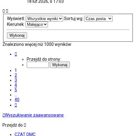
18 lut 2026, o 17:03
Wyświetl:
Sortuj wg:
Kierunek:
Znaleziono więcej niż 1000 wyników
Strona
1
Przejdź do strony:
z
40
1
2
3
4
5
…
40
Następna
Wyszukiwanie zaawansowane
Przejdź do
CZAT DMC