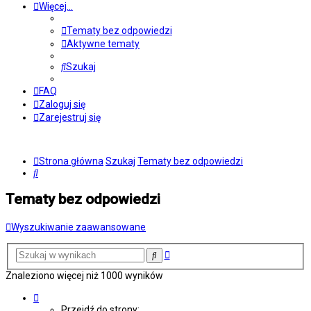
Więcej…
Tematy bez odpowiedzi
Aktywne tematy
Szukaj
FAQ
Zaloguj się
Zarejestruj się
Strona główna
Szukaj
Tematy bez odpowiedzi
Szukaj
Tematy bez odpowiedzi
Wyszukiwanie zaawansowane
Wyszukiwanie
Szukaj
zaawansowane
Znaleziono więcej niż 1000 wyników
Strona
1
Przejdź do strony: