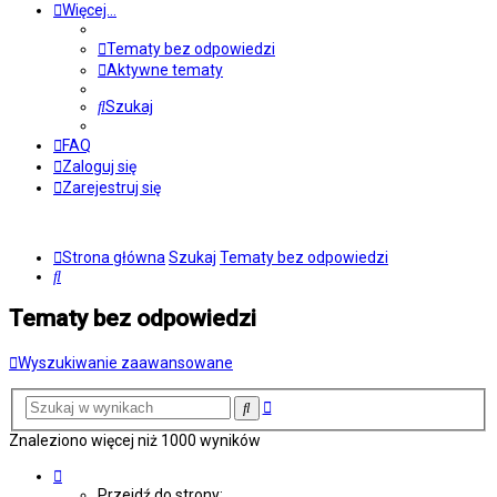
Więcej…
Tematy bez odpowiedzi
Aktywne tematy
Szukaj
FAQ
Zaloguj się
Zarejestruj się
Strona główna
Szukaj
Tematy bez odpowiedzi
Szukaj
Tematy bez odpowiedzi
Wyszukiwanie zaawansowane
Wyszukiwanie
Szukaj
zaawansowane
Znaleziono więcej niż 1000 wyników
Strona
1
Przejdź do strony: