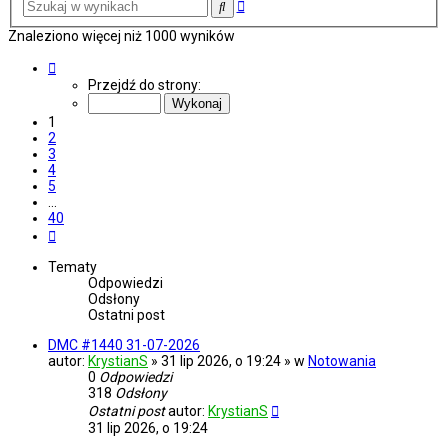
Wyszukiwanie
Szukaj
zaawansowane
Znaleziono więcej niż 1000 wyników
Strona
1
Przejdź do strony:
z
40
1
2
3
4
5
…
40
Następna
Tematy
Odpowiedzi
Odsłony
Ostatni post
DMC #1440 31-07-2026
autor:
KrystianS
» 31 lip 2026, o 19:24 » w
Notowania
0
Odpowiedzi
318
Odsłony
Ostatni post
autor:
KrystianS
31 lip 2026, o 19:24