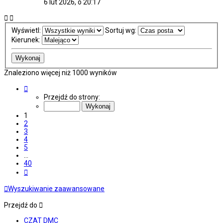
6 lut 2026, o 20:17
Wyświetl:
Sortuj wg:
Kierunek:
Znaleziono więcej niż 1000 wyników
Strona
1
Przejdź do strony:
z
40
1
2
3
4
5
…
40
Następna
Wyszukiwanie zaawansowane
Przejdź do
CZAT DMC