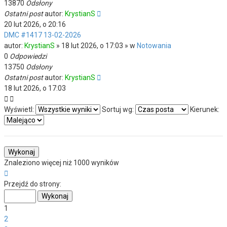
13870
Odsłony
Ostatni post
autor:
KrystianS
20 lut 2026, o 20:16
DMC #1417 13-02-2026
autor:
KrystianS
» 18 lut 2026, o 17:03 » w
Notowania
0
Odpowiedzi
13750
Odsłony
Ostatni post
autor:
KrystianS
18 lut 2026, o 17:03
Wyświetl:
Sortuj wg:
Kierunek:
Znaleziono więcej niż 1000 wyników
Strona
1
Przejdź do strony:
z
40
1
2