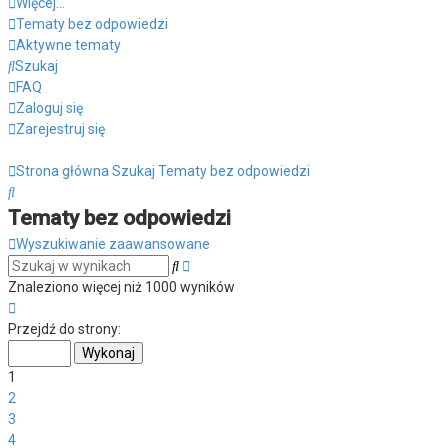
Więcej…
Tematy bez odpowiedzi
Aktywne tematy
Szukaj
FAQ
Zaloguj się
Zarejestruj się
Strona główna
Szukaj
Tematy bez odpowiedzi
Szukaj
Tematy bez odpowiedzi
Wyszukiwanie zaawansowane
Wyszukiwanie
Szukaj
zaawansowane
Znaleziono więcej niż 1000 wyników
Strona
1
Przejdź do strony:
z
40
1
2
3
4