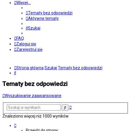
Więcej…
Tematy bez odpowiedzi
Aktywne tematy
Szukaj
FAQ
Zaloguj się
Zarejestruj się
Strona główna
Szukaj
Tematy bez odpowiedzi
Szukaj
Tematy bez odpowiedzi
Wyszukiwanie zaawansowane
Wyszukiwanie
Szukaj
zaawansowane
Znaleziono więcej niż 1000 wyników
Strona
1
Przejdź do strony: