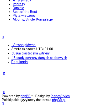
↳ Wywiady
Imprezy
Ogólnie
Best of the Best
Płyta wieczoru
Albumy, Single, Kompilacje
Strona główna
Strefa czasowa
UTC+01:00
Usuń ciasteczka witryny
Zasady ochrony danych osobowych
Regulamin
Powered by
phpBB
™
• Design by
PlanetStyles
Polski pakiet językowy dostarcza
phpBB.pl