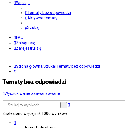
Więcej…
Tematy bez odpowiedzi
Aktywne tematy
Szukaj
FAQ
Zaloguj się
Zarejestruj się
Strona główna
Szukaj
Tematy bez odpowiedzi
Szukaj
Tematy bez odpowiedzi
Wyszukiwanie zaawansowane
Wyszukiwanie
Szukaj
zaawansowane
Znaleziono więcej niż 1000 wyników
Strona
1
Przejdź do strony: