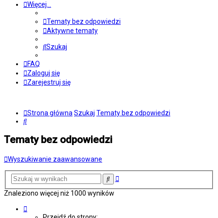
Więcej…
Tematy bez odpowiedzi
Aktywne tematy
Szukaj
FAQ
Zaloguj się
Zarejestruj się
Strona główna
Szukaj
Tematy bez odpowiedzi
Szukaj
Tematy bez odpowiedzi
Wyszukiwanie zaawansowane
Wyszukiwanie
Szukaj
zaawansowane
Znaleziono więcej niż 1000 wyników
Strona
1
Przejdź do strony: