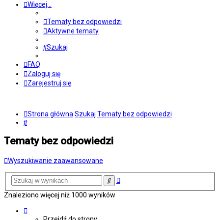
Więcej…
Tematy bez odpowiedzi
Aktywne tematy
Szukaj
FAQ
Zaloguj się
Zarejestruj się
Strona główna
Szukaj
Tematy bez odpowiedzi
Szukaj
Tematy bez odpowiedzi
Wyszukiwanie zaawansowane
Wyszukiwanie
Szukaj
zaawansowane
Znaleziono więcej niż 1000 wyników
Strona
1
Przejdź do strony: