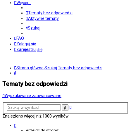
Więcej…
Tematy bez odpowiedzi
Aktywne tematy
Szukaj
FAQ
Zaloguj się
Zarejestruj się
Strona główna
Szukaj
Tematy bez odpowiedzi
Szukaj
Tematy bez odpowiedzi
Wyszukiwanie zaawansowane
Wyszukiwanie
Szukaj
zaawansowane
Znaleziono więcej niż 1000 wyników
Strona
1
Przejdź do strony: