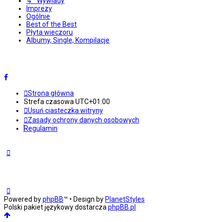
↳ Wywiady
Imprezy
Ogólnie
Best of the Best
Płyta wieczoru
Albumy, Single, Kompilacje
Strona główna
Strefa czasowa
UTC+01:00
Usuń ciasteczka witryny
Zasady ochrony danych osobowych
Regulamin
Powered by
phpBB
™
• Design by
PlanetStyles
Polski pakiet językowy dostarcza
phpBB.pl