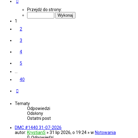
Strona
1
z
40
Przejdź do strony:
1
2
3
4
5
…
40
Następna
Tematy
Odpowiedzi
Odsłony
Ostatni post
DMC #1440 31-07-2026
autor:
KrystianS
» 31 lip 2026, o 19:24 » w
Notowania
0
Odpowiedzi