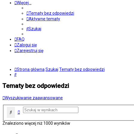
Więcej…
Tematy bez odpowiedzi
Aktywne tematy
Szukaj
FAQ
Zaloguj się
Zarejestruj się
Strona główna
Szukaj
Tematy bez odpowiedzi
Szukaj
Tematy bez odpowiedzi
Wyszukiwanie zaawansowane
Wyszukiwanie zaawansowane
Szukaj
Znaleziono więcej niż 1000 wyników