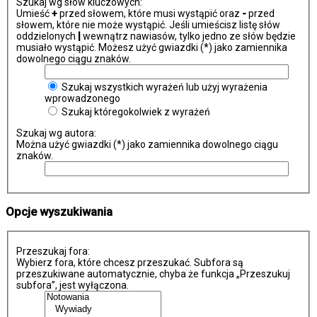
Szukaj wg słów kluczowych:
Umieść
+
przed słowem, które musi wystąpić oraz
-
przed
słowem, które nie może wystąpić. Jeśli umieścisz listę słów
oddzielonych
|
wewnątrz nawiasów, tylko jedno ze słów będzie
musiało wystąpić. Możesz użyć gwiazdki (*) jako zamiennika
dowolnego ciągu znaków.
Szukaj wszystkich wyrażeń lub użyj wyrażenia
wprowadzonego
Szukaj któregokolwiek z wyrażeń
Szukaj wg autora:
Można użyć gwiazdki (*) jako zamiennika dowolnego ciągu
znaków.
Opcje wyszukiwania
Przeszukaj fora:
Wybierz fora, które chcesz przeszukać. Subfora są
przeszukiwane automatycznie, chyba że funkcja „Przeszukuj
subfora”, jest wyłączona.