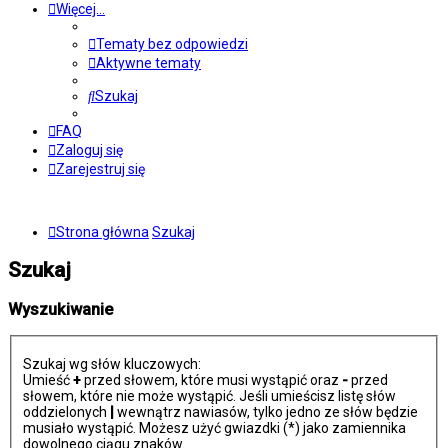
Więcej…
Tematy bez odpowiedzi
Aktywne tematy
Szukaj
FAQ
Zaloguj się
Zarejestruj się
Strona główna
Szukaj
Szukaj
Wyszukiwanie
Szukaj wg słów kluczowych:
Umieść
+
przed słowem, które musi wystąpić oraz
-
przed
słowem, które nie może wystąpić. Jeśli umieścisz listę słów
oddzielonych
|
wewnątrz nawiasów, tylko jedno ze słów będzie
musiało wystąpić. Możesz użyć gwiazdki (*) jako zamiennika
dowolnego ciągu znaków.