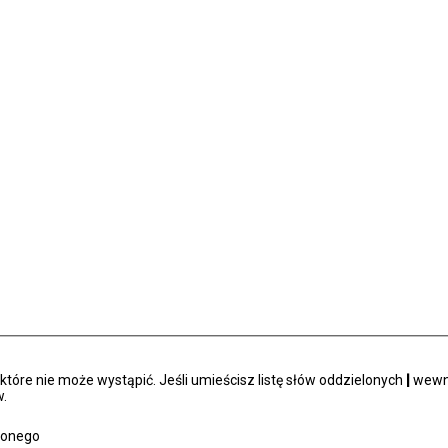
tóre nie może wystąpić. Jeśli umieścisz listę słów oddzielonych
|
wewną
.
zonego