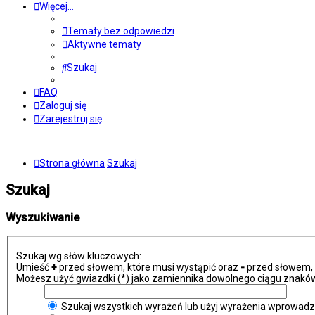
Więcej…
Tematy bez odpowiedzi
Aktywne tematy
Szukaj
FAQ
Zaloguj się
Zarejestruj się
Strona główna
Szukaj
Szukaj
Wyszukiwanie
Szukaj wg słów kluczowych:
Umieść
+
przed słowem, które musi wystąpić oraz
-
przed słowem, k
Możesz użyć gwiazdki (*) jako zamiennika dowolnego ciągu znaków
Szukaj wszystkich wyrażeń lub użyj wyrażenia wprowad