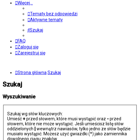
Więcej…
Tematy bez odpowiedzi
Aktywne tematy
Szukaj
FAQ
Zaloguj się
Zarejestruj się
Strona główna
Szukaj
Szukaj
Wyszukiwanie
Szukaj wg słów kluczowych:
Umieść
+
przed słowem, które musi wystąpić oraz
-
przed
słowem, które nie może wystąpić. Jeśli umieścisz listę słów
oddzielonych
|
wewnątrz nawiasów, tylko jedno ze słów będzie
musiało wystąpić. Możesz użyć gwiazdki (*) jako zamiennika
dowolnego ciągu znaków.