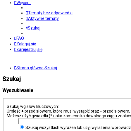
Więcej…
Tematy bez odpowiedzi
Aktywne tematy
Szukaj
FAQ
Zaloguj się
Zarejestruj się
Strona główna
Szukaj
Szukaj
Wyszukiwanie
Szukaj wg słów kluczowych:
Umieść
+
przed słowem, które musi wystąpić oraz
-
przed słowem, k
Możesz użyć gwiazdki (*) jako zamiennika dowolnego ciągu znaków
Szukaj wszystkich wyrażeń lub użyj wyrażenia wprowad