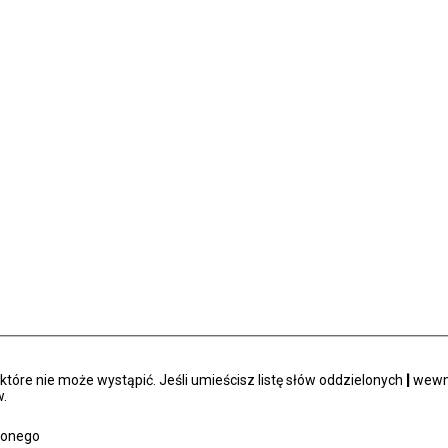
tóre nie może wystąpić. Jeśli umieścisz listę słów oddzielonych
|
wewną
.
zonego