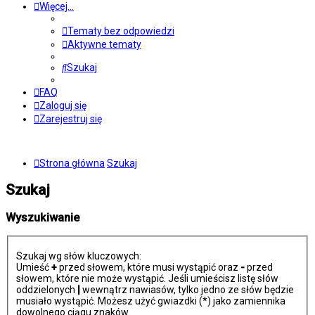
Więcej…
Tematy bez odpowiedzi
Aktywne tematy
Szukaj
FAQ
Zaloguj się
Zarejestruj się
Strona główna
Szukaj
Szukaj
Wyszukiwanie
Szukaj wg słów kluczowych:
Umieść
+
przed słowem, które musi wystąpić oraz
-
przed
słowem, które nie może wystąpić. Jeśli umieścisz listę słów
oddzielonych
|
wewnątrz nawiasów, tylko jedno ze słów będzie
musiało wystąpić. Możesz użyć gwiazdki (*) jako zamiennika
dowolnego ciągu znaków.