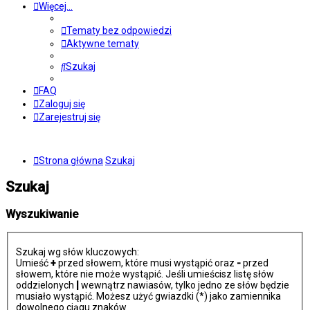
Więcej…
Tematy bez odpowiedzi
Aktywne tematy
Szukaj
FAQ
Zaloguj się
Zarejestruj się
Strona główna
Szukaj
Szukaj
Wyszukiwanie
Szukaj wg słów kluczowych:
Umieść
+
przed słowem, które musi wystąpić oraz
-
przed
słowem, które nie może wystąpić. Jeśli umieścisz listę słów
oddzielonych
|
wewnątrz nawiasów, tylko jedno ze słów będzie
musiało wystąpić. Możesz użyć gwiazdki (*) jako zamiennika
dowolnego ciągu znaków.