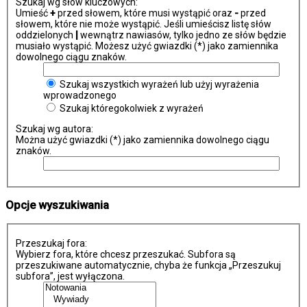
Szukaj wg słów kluczowych:
Umieść
+
przed słowem, które musi wystąpić oraz
-
przed
słowem, które nie może wystąpić. Jeśli umieścisz listę słów
oddzielonych
|
wewnątrz nawiasów, tylko jedno ze słów będzie
musiało wystąpić. Możesz użyć gwiazdki (*) jako zamiennika
dowolnego ciągu znaków.
Szukaj wszystkich wyrażeń lub użyj wyrażenia
wprowadzonego
Szukaj któregokolwiek z wyrażeń
Szukaj wg autora:
Można użyć gwiazdki (*) jako zamiennika dowolnego ciągu
znaków.
Opcje wyszukiwania
Przeszukaj fora:
Wybierz fora, które chcesz przeszukać. Subfora są
przeszukiwane automatycznie, chyba że funkcja „Przeszukuj
subfora”, jest wyłączona.