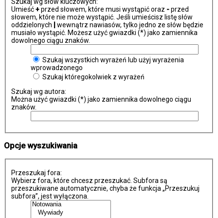
Szukaj wg słów kluczowych:
Umieść
+
przed słowem, które musi wystąpić oraz
-
przed
słowem, które nie może wystąpić. Jeśli umieścisz listę słów
oddzielonych
|
wewnątrz nawiasów, tylko jedno ze słów będzie
musiało wystąpić. Możesz użyć gwiazdki (*) jako zamiennika
dowolnego ciągu znaków.
Szukaj wszystkich wyrażeń lub użyj wyrażenia
wprowadzonego
Szukaj któregokolwiek z wyrażeń
Szukaj wg autora:
Można użyć gwiazdki (*) jako zamiennika dowolnego ciągu
znaków.
Opcje wyszukiwania
Przeszukaj fora:
Wybierz fora, które chcesz przeszukać. Subfora są
przeszukiwane automatycznie, chyba że funkcja „Przeszukuj
subfora”, jest wyłączona.