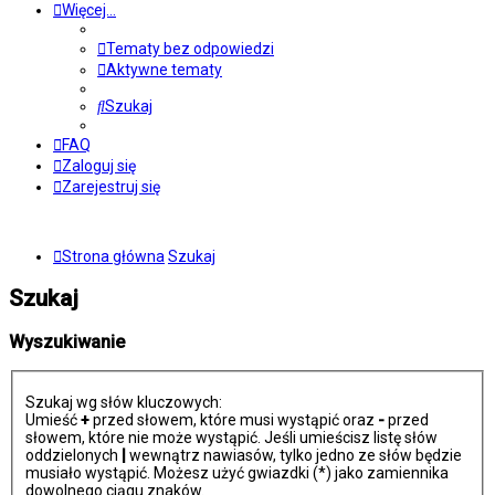
Więcej…
Tematy bez odpowiedzi
Aktywne tematy
Szukaj
FAQ
Zaloguj się
Zarejestruj się
Strona główna
Szukaj
Szukaj
Wyszukiwanie
Szukaj wg słów kluczowych:
Umieść
+
przed słowem, które musi wystąpić oraz
-
przed
słowem, które nie może wystąpić. Jeśli umieścisz listę słów
oddzielonych
|
wewnątrz nawiasów, tylko jedno ze słów będzie
musiało wystąpić. Możesz użyć gwiazdki (*) jako zamiennika
dowolnego ciągu znaków.