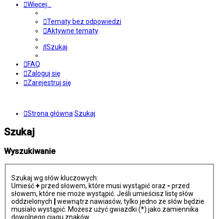
Więcej…
Tematy bez odpowiedzi
Aktywne tematy
Szukaj
FAQ
Zaloguj się
Zarejestruj się
Strona główna
Szukaj
Szukaj
Wyszukiwanie
Szukaj wg słów kluczowych:
Umieść
+
przed słowem, które musi wystąpić oraz
-
przed
słowem, które nie może wystąpić. Jeśli umieścisz listę słów
oddzielonych
|
wewnątrz nawiasów, tylko jedno ze słów będzie
musiało wystąpić. Możesz użyć gwiazdki (*) jako zamiennika
dowolnego ciągu znaków.