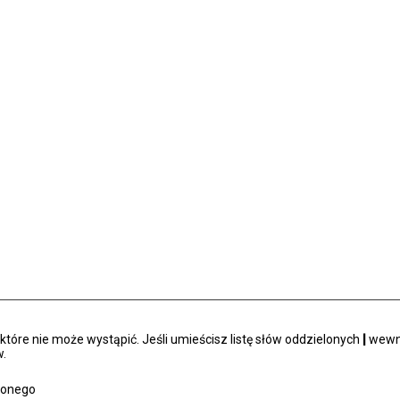
tóre nie może wystąpić. Jeśli umieścisz listę słów oddzielonych
|
wewną
.
zonego