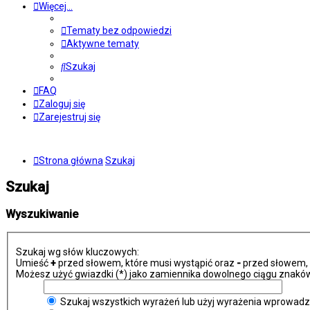
Więcej…
Tematy bez odpowiedzi
Aktywne tematy
Szukaj
FAQ
Zaloguj się
Zarejestruj się
Strona główna
Szukaj
Szukaj
Wyszukiwanie
Szukaj wg słów kluczowych:
Umieść
+
przed słowem, które musi wystąpić oraz
-
przed słowem, k
Możesz użyć gwiazdki (*) jako zamiennika dowolnego ciągu znaków
Szukaj wszystkich wyrażeń lub użyj wyrażenia wprowad