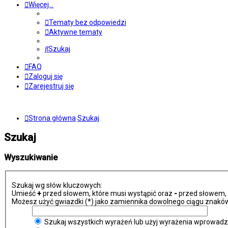
Więcej…
Tematy bez odpowiedzi
Aktywne tematy
Szukaj
FAQ
Zaloguj się
Zarejestruj się
Strona główna
Szukaj
Szukaj
Wyszukiwanie
Szukaj wg słów kluczowych:
Umieść
+
przed słowem, które musi wystąpić oraz
-
przed słowem, k
Możesz użyć gwiazdki (*) jako zamiennika dowolnego ciągu znaków
Szukaj wszystkich wyrażeń lub użyj wyrażenia wprowad