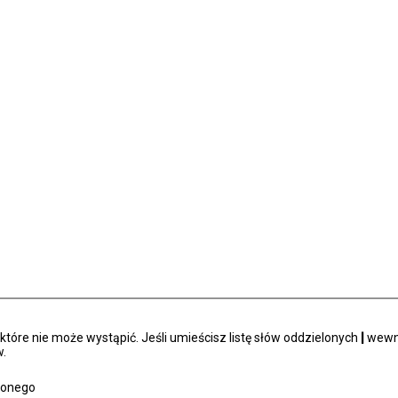
tóre nie może wystąpić. Jeśli umieścisz listę słów oddzielonych
|
wewną
.
zonego