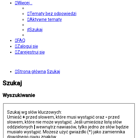
Więcej…
Tematy bez odpowiedzi
Aktywne tematy
Szukaj
FAQ
Zaloguj się
Zarejestruj się
Strona główna
Szukaj
Szukaj
Wyszukiwanie
Szukaj wg słów kluczowych:
Umieść
+
przed słowem, które musi wystąpić oraz
-
przed
słowem, które nie może wystąpić. Jeśli umieścisz listę słów
oddzielonych
|
wewnątrz nawiasów, tylko jedno ze słów będzie
musiało wystąpić. Możesz użyć gwiazdki (*) jako zamiennika
dowolnego ciągu znaków.