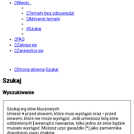
Więcej…
Tematy bez odpowiedzi
Aktywne tematy
Szukaj
FAQ
Zaloguj się
Zarejestruj się
Strona główna
Szukaj
Szukaj
Wyszukiwanie
Szukaj wg słów kluczowych:
Umieść
+
przed słowem, które musi wystąpić oraz
-
przed
słowem, które nie może wystąpić. Jeśli umieścisz listę słów
oddzielonych
|
wewnątrz nawiasów, tylko jedno ze słów będzie
musiało wystąpić. Możesz użyć gwiazdki (*) jako zamiennika
dowolnego ciągu znaków.