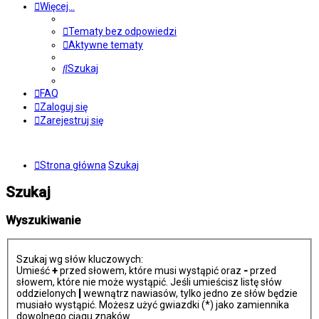
Więcej…
Tematy bez odpowiedzi
Aktywne tematy
Szukaj
FAQ
Zaloguj się
Zarejestruj się
Strona główna
Szukaj
Szukaj
Wyszukiwanie
Szukaj wg słów kluczowych:
Umieść
+
przed słowem, które musi wystąpić oraz
-
przed
słowem, które nie może wystąpić. Jeśli umieścisz listę słów
oddzielonych
|
wewnątrz nawiasów, tylko jedno ze słów będzie
musiało wystąpić. Możesz użyć gwiazdki (*) jako zamiennika
dowolnego ciągu znaków.