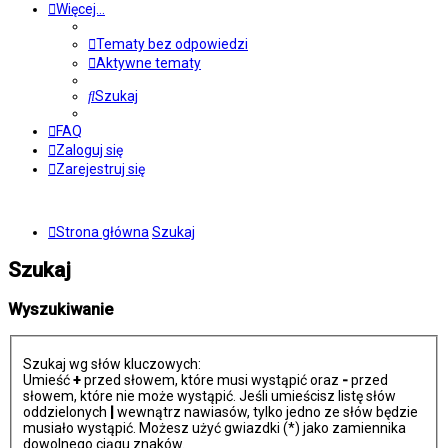
Więcej…
Tematy bez odpowiedzi
Aktywne tematy
Szukaj
FAQ
Zaloguj się
Zarejestruj się
Strona główna
Szukaj
Szukaj
Wyszukiwanie
Szukaj wg słów kluczowych:
Umieść
+
przed słowem, które musi wystąpić oraz
-
przed
słowem, które nie może wystąpić. Jeśli umieścisz listę słów
oddzielonych
|
wewnątrz nawiasów, tylko jedno ze słów będzie
musiało wystąpić. Możesz użyć gwiazdki (*) jako zamiennika
dowolnego ciągu znaków.