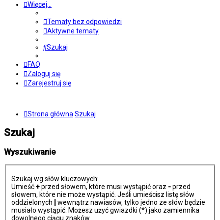
Więcej…
Tematy bez odpowiedzi
Aktywne tematy
Szukaj
FAQ
Zaloguj się
Zarejestruj się
Strona główna
Szukaj
Szukaj
Wyszukiwanie
Szukaj wg słów kluczowych:
Umieść
+
przed słowem, które musi wystąpić oraz
-
przed
słowem, które nie może wystąpić. Jeśli umieścisz listę słów
oddzielonych
|
wewnątrz nawiasów, tylko jedno ze słów będzie
musiało wystąpić. Możesz użyć gwiazdki (*) jako zamiennika
dowolnego ciągu znaków.