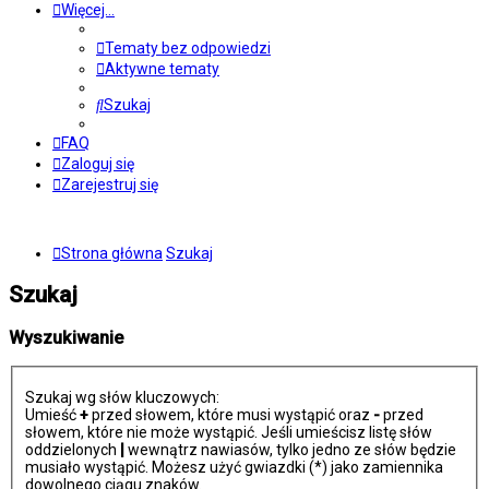
Więcej…
Tematy bez odpowiedzi
Aktywne tematy
Szukaj
FAQ
Zaloguj się
Zarejestruj się
Strona główna
Szukaj
Szukaj
Wyszukiwanie
Szukaj wg słów kluczowych:
Umieść
+
przed słowem, które musi wystąpić oraz
-
przed
słowem, które nie może wystąpić. Jeśli umieścisz listę słów
oddzielonych
|
wewnątrz nawiasów, tylko jedno ze słów będzie
musiało wystąpić. Możesz użyć gwiazdki (*) jako zamiennika
dowolnego ciągu znaków.