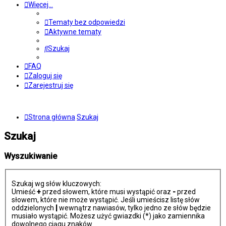
Więcej…
Tematy bez odpowiedzi
Aktywne tematy
Szukaj
FAQ
Zaloguj się
Zarejestruj się
Strona główna
Szukaj
Szukaj
Wyszukiwanie
Szukaj wg słów kluczowych:
Umieść
+
przed słowem, które musi wystąpić oraz
-
przed
słowem, które nie może wystąpić. Jeśli umieścisz listę słów
oddzielonych
|
wewnątrz nawiasów, tylko jedno ze słów będzie
musiało wystąpić. Możesz użyć gwiazdki (*) jako zamiennika
dowolnego ciągu znaków.