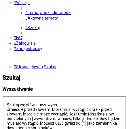
Więcej…
Tematy bez odpowiedzi
Aktywne tematy
Szukaj
FAQ
Zaloguj się
Zarejestruj się
Strona główna
Szukaj
Szukaj
Wyszukiwanie
Szukaj wg słów kluczowych:
Umieść
+
przed słowem, które musi wystąpić oraz
-
przed
słowem, które nie może wystąpić. Jeśli umieścisz listę słów
oddzielonych
|
wewnątrz nawiasów, tylko jedno ze słów będzie
musiało wystąpić. Możesz użyć gwiazdki (*) jako zamiennika
dowolnego ciągu znaków.