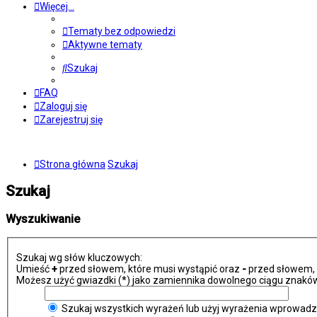
Więcej…
Tematy bez odpowiedzi
Aktywne tematy
Szukaj
FAQ
Zaloguj się
Zarejestruj się
Strona główna
Szukaj
Szukaj
Wyszukiwanie
Szukaj wg słów kluczowych:
Umieść
+
przed słowem, które musi wystąpić oraz
-
przed słowem, k
Możesz użyć gwiazdki (*) jako zamiennika dowolnego ciągu znaków
Szukaj wszystkich wyrażeń lub użyj wyrażenia wprowad