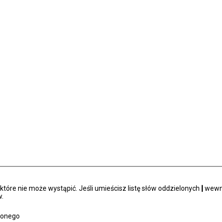
tóre nie może wystąpić. Jeśli umieścisz listę słów oddzielonych
|
wewną
.
zonego