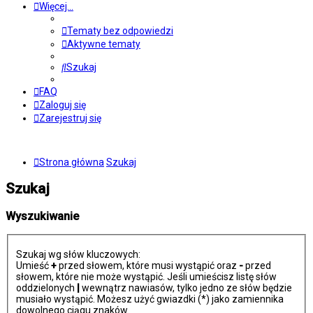
Więcej…
Tematy bez odpowiedzi
Aktywne tematy
Szukaj
FAQ
Zaloguj się
Zarejestruj się
Strona główna
Szukaj
Szukaj
Wyszukiwanie
Szukaj wg słów kluczowych:
Umieść
+
przed słowem, które musi wystąpić oraz
-
przed
słowem, które nie może wystąpić. Jeśli umieścisz listę słów
oddzielonych
|
wewnątrz nawiasów, tylko jedno ze słów będzie
musiało wystąpić. Możesz użyć gwiazdki (*) jako zamiennika
dowolnego ciągu znaków.