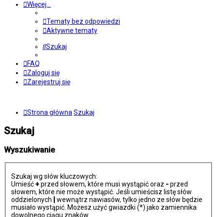
Więcej…
Tematy bez odpowiedzi
Aktywne tematy
Szukaj
FAQ
Zaloguj się
Zarejestruj się
Strona główna
Szukaj
Szukaj
Wyszukiwanie
Szukaj wg słów kluczowych:
Umieść
+
przed słowem, które musi wystąpić oraz
-
przed
słowem, które nie może wystąpić. Jeśli umieścisz listę słów
oddzielonych
|
wewnątrz nawiasów, tylko jedno ze słów będzie
musiało wystąpić. Możesz użyć gwiazdki (*) jako zamiennika
dowolnego ciągu znaków.