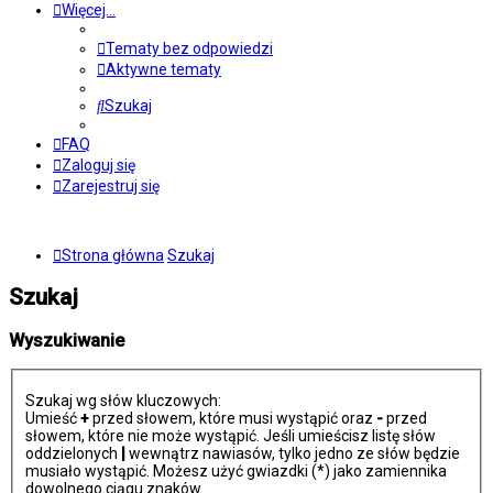
Więcej…
Tematy bez odpowiedzi
Aktywne tematy
Szukaj
FAQ
Zaloguj się
Zarejestruj się
Strona główna
Szukaj
Szukaj
Wyszukiwanie
Szukaj wg słów kluczowych:
Umieść
+
przed słowem, które musi wystąpić oraz
-
przed
słowem, które nie może wystąpić. Jeśli umieścisz listę słów
oddzielonych
|
wewnątrz nawiasów, tylko jedno ze słów będzie
musiało wystąpić. Możesz użyć gwiazdki (*) jako zamiennika
dowolnego ciągu znaków.