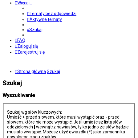
Więcej…
Tematy bez odpowiedzi
Aktywne tematy
Szukaj
FAQ
Zaloguj się
Zarejestruj się
Strona główna
Szukaj
Szukaj
Wyszukiwanie
Szukaj wg słów kluczowych:
Umieść
+
przed słowem, które musi wystąpić oraz
-
przed
słowem, które nie może wystąpić. Jeśli umieścisz listę słów
oddzielonych
|
wewnątrz nawiasów, tylko jedno ze słów będzie
musiało wystąpić. Możesz użyć gwiazdki (*) jako zamiennika
dowolnego ciągu znaków.