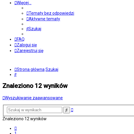
Więcej…
Tematy bez odpowiedzi
Aktywne tematy
Szukaj
FAQ
Zaloguj się
Zarejestruj się
Strona główna
Szukaj
Szukaj
Znaleziono 12 wyników
Wyszukiwanie zaawansowane
Wyszukiwanie
Szukaj
zaawansowane
Znaleziono 12 wyników
Poprzednia
1