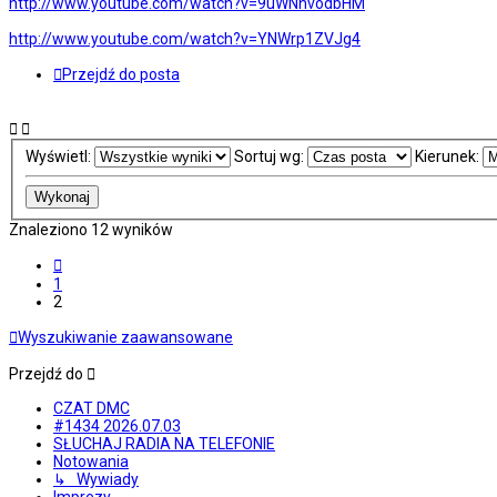
http://www.youtube.com/watch?v=9uWNhvodbHM
http://www.youtube.com/watch?v=YNWrp1ZVJg4
Przejdź do posta
Wyświetl:
Sortuj wg:
Kierunek:
Znaleziono 12 wyników
Poprzednia
1
2
Wyszukiwanie zaawansowane
Przejdź do
CZAT DMC
#1434 2026.07.03
SŁUCHAJ RADIA NA TELEFONIE
Notowania
↳ Wywiady
Imprezy