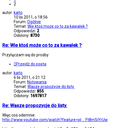
2
autor:
kajto
10 lis 2011, o 18:56
Forum:
Ogólnie
Temat:
Wie ktoś może co to za kawałek ?
Odpowiedzi:
2
Odsłony:
8730
Re: Wie ktoś może co to za kawałek ?
Przyłączam się do prośby
Przejdź do posta
autor:
kajto
6 lis 2011, o 21:12
Forum:
Notowania
Temat:
Wasze propozycje do listy.
Odpowiedzi:
855
Odsłony:
1697817
Re: Wasze propozycje do listy.
Więc coś odemnie:
http://www.youtube.com/watch?feature=pl ... Ft8m5iYrUw